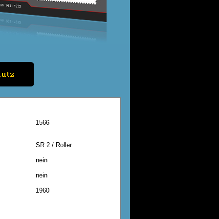
1566
SR 2 / Roller
nein
nein
1960