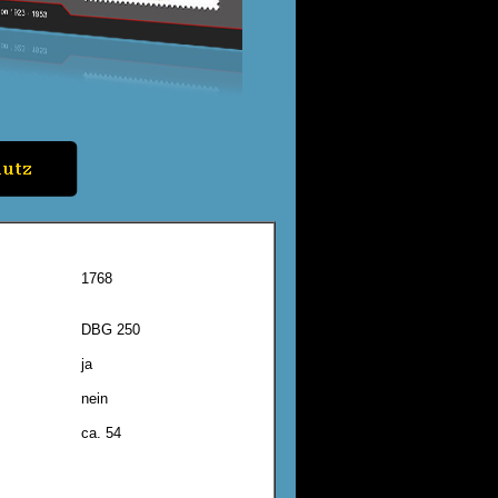
1768
DBG 250
ja
nein
ca. 54