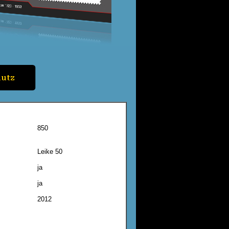
850
Leike 50
ja
ja
2012