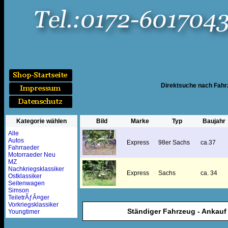
Direktsuche nach Fah
Kategorie wählen
Bild
Marke
Typ
Baujahr
Alle
Autos
Express
98er Sachs
ca.37
Fahrraeder
Motorraeder Neu
MZ
Nachkriegsklassiker
Express
Sachs
ca. 34
Ostklassiker
Seitenwagen
Simson
TeiletrÃƒÂ¤ger
Vorkriegsklassiker
Ständiger Fahrzeug - Ankauf 
Youngtimer