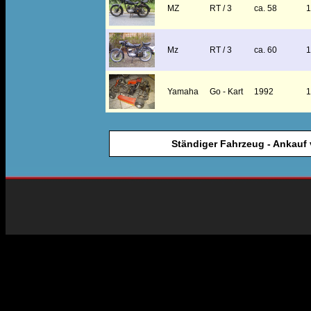
MZ
RT / 3
ca. 58
Mz
RT / 3
ca. 60
Yamaha
Go - Kart
1992
Ständiger Fahrzeug - Ankauf 