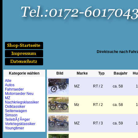
Direktsuche nach Fah
Kategorie wählen
Bild
Marke
Typ
Baujahr
Hu
Alle
Autos
MZ
RT / 2
ca. 58
Fahrraeder
Motorraeder Neu
MZ
Nachkriegsklassiker
Mz
RT / 2
ca. 58
Ostklassiker
Seitenwagen
Simson
TeiletrÃƒÂ¤ger
MZ
RT / 3
ca. 59
Vorkriegsklassiker
Youngtimer